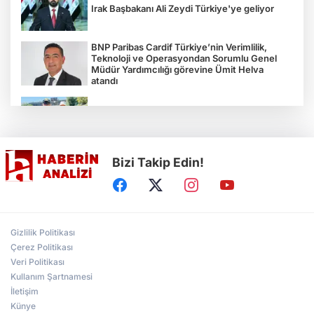
Irak Başbakanı Ali Zeydi Türkiye'ye geliyor
BNP Paribas Cardif Türkiye’nin Verimlilik,
Teknoloji ve Operasyondan Sorumlu Genel
Müdür Yardımcılığı görevine Ümit Helva
atandı
Çocukların bahçede hasat sevinci
Bizi Takip Edin!
Türkiye'nin "Zeytin Atlası" erişime açıldı
Gölcük Saygınlar Kulübü 3 ayda 692 üyeye
Gizlilik Politikası
ulaştı
Çerez Politikası
Veri Politikası
Kullanım Şartnamesi
Alperen Ocakları Darıca'da yeni dönem...
Adem Akkaş mazbatasını aldı
İletişim
Künye