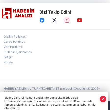
Bizi Takip Edin!
Türkiye'nin "Zeytin Atlası" erişime açıldı
Gölcük Saygınlar Kulübü 3 ayda 692 üyeye
Gizlilik Politikası
ulaştı
Çerez Politikası
Veri Politikası
Kullanım Şartnamesi
Alperen Ocakları Darıca'da yeni dönem...
Adem Akkaş mazbatasını aldı
İletişim
Künye
HABER YAZILIMI
ve TURKTICARET.NET projesidir Copyright© 2006-
2026 Tüm hakları saklıdır.
Sizlere daha iyi hizmet sunabilmek adına sitemizde çerez
konumlandırmaktayız. Kişisel verileriniz, KVKK ve GDPR kapsamında
toplanıp işlenir. Sitemizi kullanarak, çerezleri kullanmamızı kabul etmiş
olacaksınız.