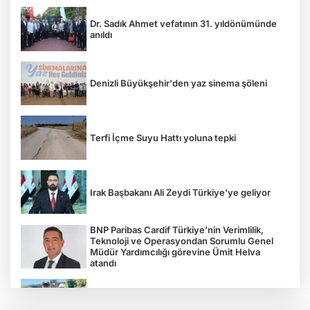
Dr. Sadık Ahmet vefatının 31. yıldönümünde
anıldı
Denizli Büyükşehir'den yaz sinema şöleni
Terfi İçme Suyu Hattı yoluna tepki
Irak Başbakanı Ali Zeydi Türkiye'ye geliyor
BNP Paribas Cardif Türkiye’nin Verimlilik,
Teknoloji ve Operasyondan Sorumlu Genel
Müdür Yardımcılığı görevine Ümit Helva
atandı
Çocukların bahçede hasat sevinci