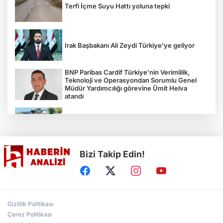
Terfi İçme Suyu Hattı yoluna tepki
Irak Başbakanı Ali Zeydi Türkiye'ye geliyor
BNP Paribas Cardif Türkiye’nin Verimlilik,
Teknoloji ve Operasyondan Sorumlu Genel
Müdür Yardımcılığı görevine Ümit Helva
atandı
Çocukların bahçede hasat sevinci
Bizi Takip Edin!
Türkiye'nin "Zeytin Atlası" erişime açıldı
Gölcük Saygınlar Kulübü 3 ayda 692 üyeye
Gizlilik Politikası
ulaştı
Çerez Politikası