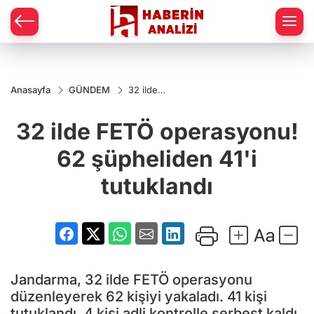
Anasayfa
GÜNDEM
32 ilde
FETÖ
operasyonu!
32 ilde FETÖ operasyonu!
62
şüpheliden
41'i
62 şüpheliden 41'i
tutuklandı
tutuklandı
Jandarma, 32 ilde FETÖ operasyonu
düzenleyerek 62 kişiyi yakaladı. 41 kişi
tutuklandı, 4 kişi adli kontrolle serbest kaldı.