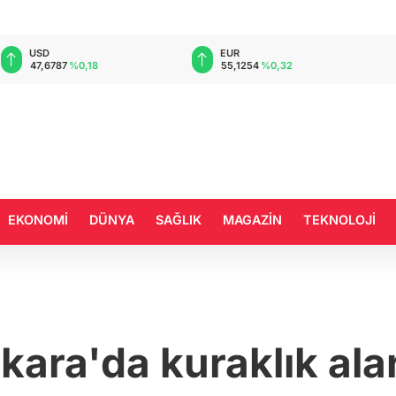
EUR
GBP
55,1254
%0,32
64,3468
%0,38
EKONOMİ
DÜNYA
SAĞLIK
MAGAZİN
TEKNOLOJİ
kara'da kuraklık ala