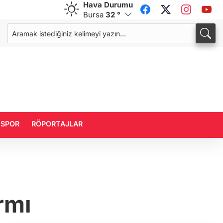
Hava Durumu
Bursa
32 °
CHF
CAD
59,0083
%0,82
34,1883
%0,73
SPOR
RÖPORTAJLAR
rmı