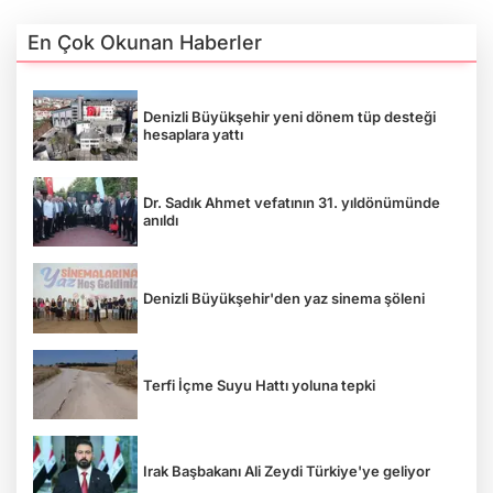
En Çok Okunan Haberler
Denizli Büyükşehir yeni dönem tüp desteği
hesaplara yattı
Dr. Sadık Ahmet vefatının 31. yıldönümünde
anıldı
Denizli Büyükşehir'den yaz sinema şöleni
Terfi İçme Suyu Hattı yoluna tepki
Irak Başbakanı Ali Zeydi Türkiye'ye geliyor