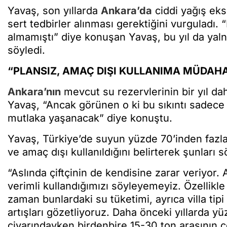
Yavaş, son yıllarda
Ankara’da
ciddi yağış eksi
sert tedbirler alınması gerektiğini vurguladı
almamıştı” diye konuşan Yavaş, bu yıl da yalnı
söyledi.
“PLANSIZ, AMAÇ DIŞI KULLANIMA MÜDAH
Ankara’nın
mevcut su rezervlerinin bir yıl d
Yavaş, “Ancak görünen o ki bu sıkıntı sadece 
mutlaka yaşanacak” diye konuştu.
Yavaş, Türkiye’de suyun yüzde 70’inden fazla
ve amaç dışı kullanıldığını belirterek şunları s
“Aslında çiftçinin de kendisine zarar veriyor
verimli kullandığımızı söyleyemeyiz. Özellikl
zaman bunlardaki su tüketimi, ayrıca villa ti
artışları gözetliyoruz. Daha önceki yıllarda y
civarındayken birdenbire 15-30 ton arasının ç