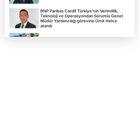
BNP Paribas Cardif Türkiye’nin Verimlilik,
Teknoloji ve Operasyondan Sorumlu Genel
Müdür Yardımcılığı görevine Ümit Helva
atandı
Çocukların bahçede hasat sevinci
Türkiye'nin "Zeytin Atlası" erişime açıldı
Gölcük Saygınlar Kulübü 3 ayda 692 üyeye
ulaştı
Alperen Ocakları Darıca'da yeni dönem...
Adem Akkaş mazbatasını aldı