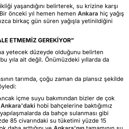
kliği yaşandığını belirterek, su krizine karşı
. “Bir önceki yıl hemen hemen
Ankara
hiç yağış
zca birkaç gün süren yağışla yetinildiğini
ALE ETMEMİZ GEREKİYOR”
aha yetecek düzeyde olduğunu belirten
bu yıla ait değil. Önümüzdeki yıllarda da
sının tarımda, çoğu zaman da plansız şekilde
öyledi:
. Ancak içme suyu bakımından bizler de çok
e
Ankara'daki
hobi bahçelerine baktığımız
pi yapılaşmalarda da bahçe sulanması gibi
üzde 85 civarındaki su tüketimi yüzde 15
ok daha arttığını ve
Ankara'nın
tamamının su