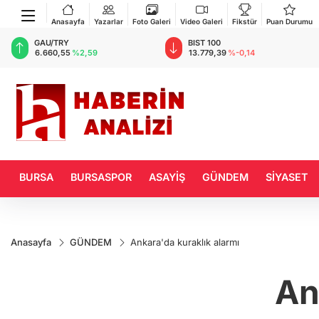
Anasayfa
Yazarlar
Foto Galeri
Video Galeri
Fikstür
Puan Durumu
BIST 100
USD
13.779,39
%-0,14
47,6787
%0,18
BURSA
BURSASPOR
ASAYİŞ
GÜNDEM
SİYASET
Anasayfa
GÜNDEM
Ankara'da kuraklık alarmı
An