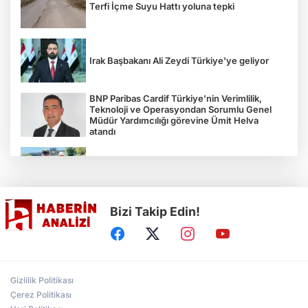
Terfi İçme Suyu Hattı yoluna tepki
Irak Başbakanı Ali Zeydi Türkiye'ye geliyor
BNP Paribas Cardif Türkiye’nin Verimlilik,
Teknoloji ve Operasyondan Sorumlu Genel
Müdür Yardımcılığı görevine Ümit Helva
atandı
Çocukların bahçede hasat sevinci
Bizi Takip Edin!
Türkiye'nin "Zeytin Atlası" erişime açıldı
Gölcük Saygınlar Kulübü 3 ayda 692 üyeye
Gizlilik Politikası
ulaştı
Çerez Politikası