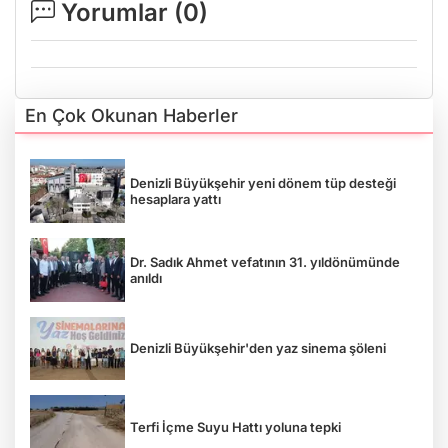
Yorumlar (
0
)
En Çok Okunan Haberler
Denizli Büyükşehir yeni dönem tüp desteği
hesaplara yattı
Dr. Sadık Ahmet vefatının 31. yıldönümünde
anıldı
Denizli Büyükşehir'den yaz sinema şöleni
Terfi İçme Suyu Hattı yoluna tepki