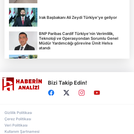
Irak Başbakanı Ali Zeydi Türkiye'ye geliyor
BNP Paribas Cardif Türkiye’nin Verimlilik,
Teknoloji ve Operasyondan Sorumlu Genel
Müdür Yardımcılığı görevine Ümit Helva
atandı
Çocukların bahçede hasat sevinci
Bizi Takip Edin!
Türkiye'nin "Zeytin Atlası" erişime açıldı
Gölcük Saygınlar Kulübü 3 ayda 692 üyeye
Gizlilik Politikası
ulaştı
Çerez Politikası
Veri Politikası
Kullanım Şartnamesi
Alperen Ocakları Darıca'da yeni dönem...