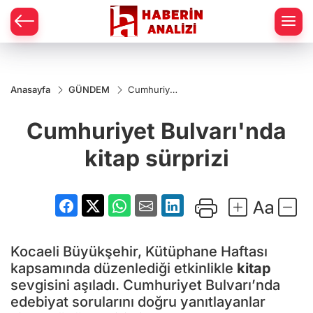
Anasayfa
GÜNDEM
Cumhuriyet
Bulvarı'nda
kitap
Cumhuriyet Bulvarı'nda
sürprizi
kitap sürprizi
Kocaeli Büyükşehir, Kütüphane Haftası
kapsamında düzenlediği etkinlikle
kitap
sevgisini aşıladı. Cumhuriyet Bulvarı’nda
edebiyat sorularını doğru yanıtlayanlar