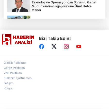
Teknoloji ve Operasyondan Sorumlu Genel
Müdür Yardımcılığı görevine Ümit Helva
atandı
Çocukların bahçede hasat sevinci
Bizi Takip Edin!
Türkiye'nin "Zeytin Atlası" erişime açıldı
Gölcük Saygınlar Kulübü 3 ayda 692 üyeye
Gizlilik Politikası
ulaştı
Çerez Politikası
Veri Politikası
Kullanım Şartnamesi
Alperen Ocakları Darıca'da yeni dönem...
Adem Akkaş mazbatasını aldı
İletişim
Künye