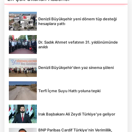
Denizli Büyükşehir yeni dönem tüp desteği
hesaplara yattı
Dr. Sadık Ahmet vefatının 31. yıldönümünde
anıldı
Denizli Büyükşehir'den yaz sinema şöleni
Terfi İçme Suyu Hattı yoluna tepki
Irak Başbakanı Ali Zeydi Türkiye'ye geliyor
BNP Paribas Cardif Türkiye’nin Verimlilik,