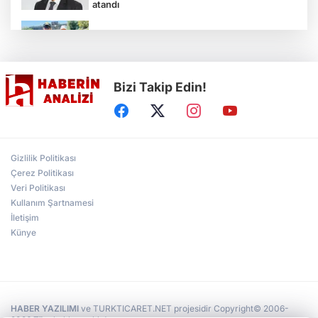
atandı
Çocukların bahçede hasat sevinci
Bizi Takip Edin!
Türkiye'nin "Zeytin Atlası" erişime açıldı
Gölcük Saygınlar Kulübü 3 ayda 692 üyeye
Gizlilik Politikası
ulaştı
Çerez Politikası
Veri Politikası
Kullanım Şartnamesi
Alperen Ocakları Darıca'da yeni dönem...
Adem Akkaş mazbatasını aldı
İletişim
Künye
HABER YAZILIMI
ve TURKTICARET.NET projesidir Copyright© 2006-