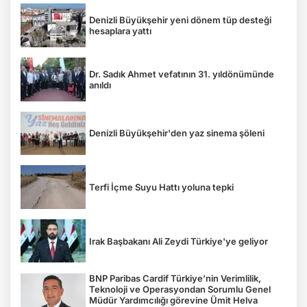
Denizli Büyükşehir yeni dönem tüp desteği
hesaplara yattı
Dr. Sadık Ahmet vefatının 31. yıldönümünde
anıldı
Denizli Büyükşehir'den yaz sinema şöleni
Terfi İçme Suyu Hattı yoluna tepki
Irak Başbakanı Ali Zeydi Türkiye'ye geliyor
BNP Paribas Cardif Türkiye’nin Verimlilik,
Teknoloji ve Operasyondan Sorumlu Genel
Müdür Yardımcılığı görevine Ümit Helva