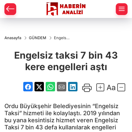
Anasayfa
GÜNDEM
Engelsiz
taksi 7
bin 43
Engelsiz taksi 7 bin 43
kere
engelleri
aştı
kere engelleri aştı
Ordu Büyükşehir Belediyesinin “Engelsiz
Taksi” hizmeti ile kolaylaştı. 2019 yılından
bu yana kesintisiz hizmet veren Engelsiz
Taksi 7 bin 43 defa kullanılarak engelleri