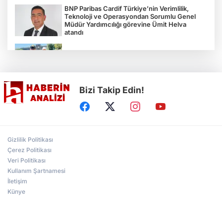
BNP Paribas Cardif Türkiye’nin Verimlilik,
Teknoloji ve Operasyondan Sorumlu Genel
Müdür Yardımcılığı görevine Ümit Helva
atandı
Çocukların bahçede hasat sevinci
Bizi Takip Edin!
Türkiye'nin "Zeytin Atlası" erişime açıldı
Gölcük Saygınlar Kulübü 3 ayda 692 üyeye
Gizlilik Politikası
ulaştı
Çerez Politikası
Veri Politikası
Kullanım Şartnamesi
Alperen Ocakları Darıca'da yeni dönem...
Adem Akkaş mazbatasını aldı
İletişim
Künye