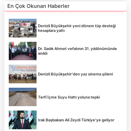
En Çok Okunan Haberler
Denizli Büyükşehir yeni dönem tüp desteği
hesaplara yattı
Dr. Sadık Ahmet vefatının 31. yıldönümünde
anıldı
Denizli Büyükşehir'den yaz sinema şöleni
Terfi İçme Suyu Hattı yoluna tepki
Irak Başbakanı Ali Zeydi Türkiye'ye geliyor