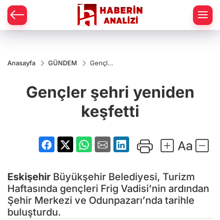
Anasayfa
GÜNDEM
Gençler
şehri
yeniden
Gençler şehri yeniden
keşfetti
keşfetti
Eskişehir
Büyükşehir Belediyesi, Turizm
Haftasında gençleri Frig Vadisi’nin ardından
Şehir Merkezi ve Odunpazarı’nda tarihle
buluşturdu.