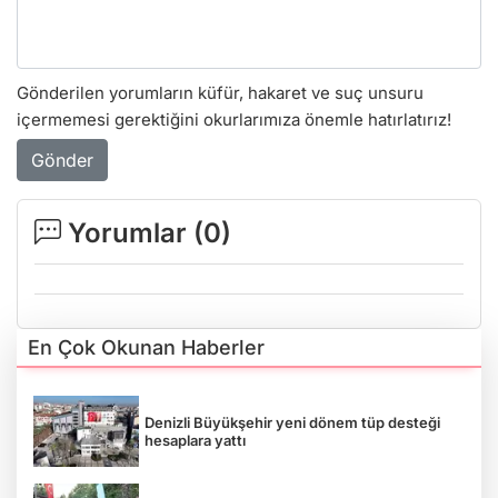
Gönderilen yorumların küfür, hakaret ve suç unsuru
içermemesi gerektiğini okurlarımıza önemle hatırlatırız!
Gönder
Yorumlar (
0
)
En Çok Okunan Haberler
Denizli Büyükşehir yeni dönem tüp desteği
hesaplara yattı