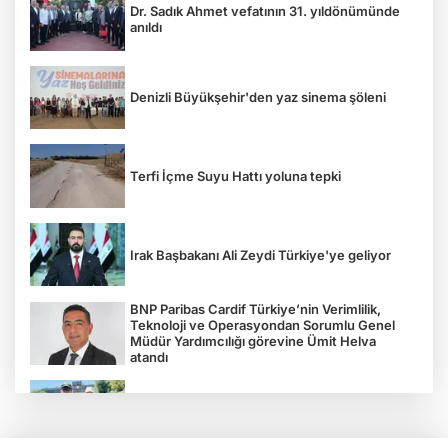
Dr. Sadık Ahmet vefatının 31. yıldönümünde
anıldı
Denizli Büyükşehir'den yaz sinema şöleni
Terfi İçme Suyu Hattı yoluna tepki
Irak Başbakanı Ali Zeydi Türkiye'ye geliyor
BNP Paribas Cardif Türkiye’nin Verimlilik,
Teknoloji ve Operasyondan Sorumlu Genel
Müdür Yardımcılığı görevine Ümit Helva
atandı
Çocukların bahçede hasat sevinci