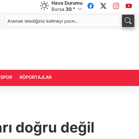
Hava Durumu
Bursa
30 °
CHF
CAD
58,8441
%0,48
34,0245
%0,20
SPOR
RÖPORTAJLAR
rı doğru değil