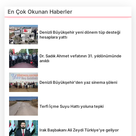
En Çok Okunan Haberler
Denizli Büyükşehir yeni dönem tüp desteği
hesaplara yattı
Dr. Sadık Ahmet vefatının 31. yıldönümünde
anıldı
Denizli Büyükşehir'den yaz sinema şöleni
Terfi İçme Suyu Hattı yoluna tepki
Irak Başbakanı Ali Zeydi Türkiye'ye geliyor