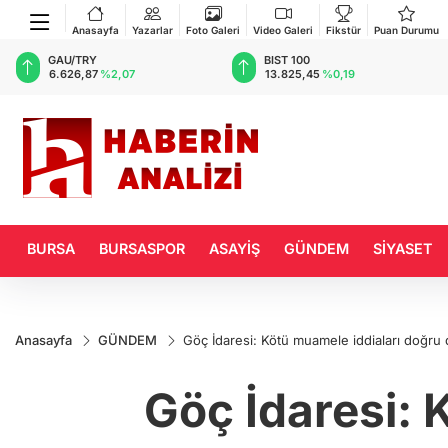
Anasayfa
Yazarlar
Foto Galeri
Video Galeri
Fikstür
Puan Durumu
BIST 100
USD
13.825,45
%0,19
47,6990
%0,17
BURSA
BURSASPOR
ASAYİŞ
GÜNDEM
SİYASET
Anasayfa
GÜNDEM
Göç İdaresi: Kötü muamele iddiaları doğru 
Göç İdaresi: 