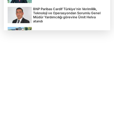
BNP Paribas Cardif Türkiye’nin Verimlilik,
Teknoloji ve Operasyondan Sorumlu Genel
Müdür Yardımcılığı görevine Ümit Helva
atandı
Çocukların bahçede hasat sevinci
Türkiye'nin "Zeytin Atlası" erişime açıldı
Gölcük Saygınlar Kulübü 3 ayda 692 üyeye
ulaştı
Alperen Ocakları Darıca'da yeni dönem...
Adem Akkaş mazbatasını aldı