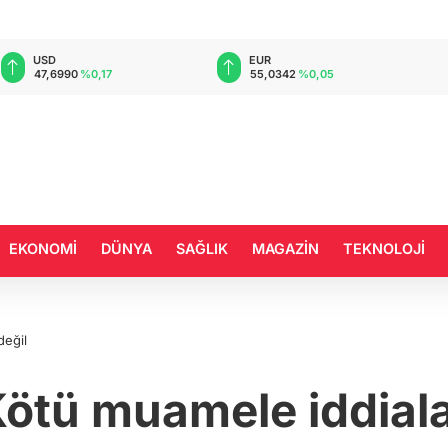
EUR
GBP
55,0342
%0,05
64,1705
%0,01
EKONOMİ
DÜNYA
SAĞLIK
MAGAZİN
TEKNOLOJİ
değil
Kötü muamele iddiala