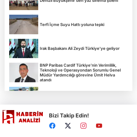
Denizli Büyükşehir'den yaz sinema şöleni
Terfi İçme Suyu Hattı yoluna tepki
Irak Başbakanı Ali Zeydi Türkiye'ye geliyor
BNP Paribas Cardif Türkiye’nin Verimlilik,
Teknoloji ve Operasyondan Sorumlu Genel
Müdür Yardımcılığı görevine Ümit Helva
atandı
Çocukların bahçede hasat sevinci
Bizi Takip Edin!
Türkiye'nin "Zeytin Atlası" erişime açıldı