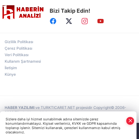
Bizi Takip Edin!
Türkiye'nin "Zeytin Atlası" erişime açıldı
Gölcük Saygınlar Kulübü 3 ayda 692 üyeye
Gizlilik Politikası
ulaştı
Çerez Politikası
Veri Politikası
Kullanım Şartnamesi
Alperen Ocakları Darıca'da yeni dönem...
Adem Akkaş mazbatasını aldı
İletişim
Künye
HABER YAZILIMI
ve TURKTICARET.NET projesidir Copyright© 2006-
2026 Tüm hakları saklıdır.
Sizlere daha iyi hizmet sunabilmek adına sitemizde çerez
konumlandırmaktayız. Kişisel verileriniz, KVKK ve GDPR kapsamında
toplanıp işlenir. Sitemizi kullanarak, çerezleri kullanmamızı kabul etmiş
olacaksınız.
Anasayfa
Haber Ara
Yazarlar
İhbar Hattı