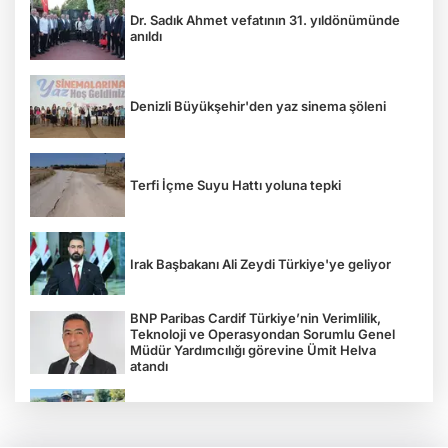
Dr. Sadık Ahmet vefatının 31. yıldönümünde
anıldı
Denizli Büyükşehir'den yaz sinema şöleni
Terfi İçme Suyu Hattı yoluna tepki
Irak Başbakanı Ali Zeydi Türkiye'ye geliyor
BNP Paribas Cardif Türkiye’nin Verimlilik,
Teknoloji ve Operasyondan Sorumlu Genel
Müdür Yardımcılığı görevine Ümit Helva
atandı
Çocukların bahçede hasat sevinci