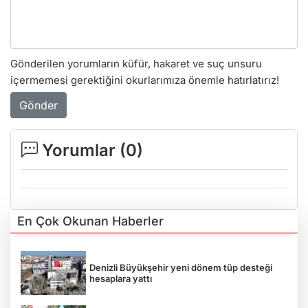
Gönderilen yorumların küfür, hakaret ve suç unsuru
içermemesi gerektiğini okurlarımıza önemle hatırlatırız!
Gönder
Yorumlar (
0
)
En Çok Okunan Haberler
Denizli Büyükşehir yeni dönem tüp desteği
hesaplara yattı