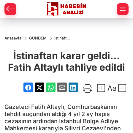
Anasayfa
GÜNDEM
İstinaftan
karar
geldi...
İstinaftan karar geldi...
Fatih
Altaylı
tahliye
Fatih Altaylı tahliye edildi
edildi
Gazeteci Fatih Altaylı, Cumhurbaşkanını
tehdit suçundan aldığı 4 yıl 2 ay hapis
cezasının ardından İstanbul Bölge Adliye
Mahkemesi kararıyla Silivri Cezaevi'nden