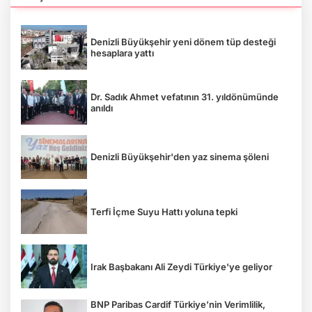
Denizli Büyükşehir yeni dönem tüp desteği
hesaplara yattı
Dr. Sadık Ahmet vefatının 31. yıldönümünde
anıldı
Denizli Büyükşehir'den yaz sinema şöleni
Terfi İçme Suyu Hattı yoluna tepki
Irak Başbakanı Ali Zeydi Türkiye'ye geliyor
BNP Paribas Cardif Türkiye’nin Verimlilik,