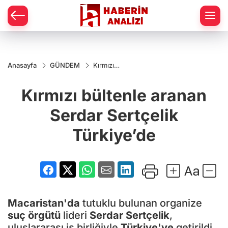
Anasayfa
GÜNDEM
Kırmızı
bültenle
aranan
Kırmızı bültenle aranan
Serdar
Sertçelik
Türkiye’de
Serdar Sertçelik
Türkiye’de
Macaristan'da
tutuklu bulunan organize
suç örgütü
lideri
Serdar Sertçelik
,
uluslararası iş birliğiyle
Türkiye'ye
getirildi.