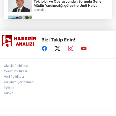
Teknoloji ve Operasyondan Sorumlu Genel
Müdür Yardımcılığı görevine Ümit Helva
atandı
Çocukların bahçede hasat sevinci
Bizi Takip Edin!
Türkiye'nin "Zeytin Atlası" erişime açıldı
Gölcük Saygınlar Kulübü 3 ayda 692 üyeye
Gizlilik Politikası
ulaştı
Çerez Politikası
Veri Politikası
Kullanım Şartnamesi
Alperen Ocakları Darıca'da yeni dönem...
Adem Akkaş mazbatasını aldı
İletişim
Künye