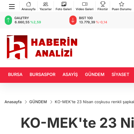
Anasayfa
Yazarlar
Foto Galeri
Video Galeri
Fikstür
Puan Durumu
BIST 100
USD
13.779,39
%-0,14
47,6787
%0,18
BURSA
BURSASPOR
ASAYİŞ
GÜNDEM
SİYASET
Anasayfa
GÜNDEM
KO-MEK'te 23 Nisan coşkusu renkli şapkal
KO-MEK'te 23 Nis