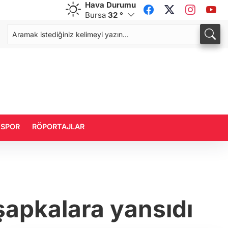
Hava Durumu
Bursa
32 °
CHF
CAD
59,0083
%0,82
34,1883
%0,73
SPOR
RÖPORTAJLAR
şapkalara yansıdı