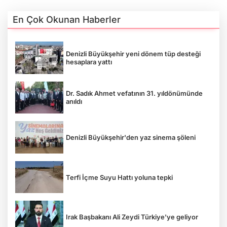
En Çok Okunan Haberler
Denizli Büyükşehir yeni dönem tüp desteği
hesaplara yattı
Dr. Sadık Ahmet vefatının 31. yıldönümünde
anıldı
Denizli Büyükşehir'den yaz sinema şöleni
Terfi İçme Suyu Hattı yoluna tepki
Irak Başbakanı Ali Zeydi Türkiye'ye geliyor