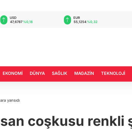
EUR
GBP
55,1254
%0,32
64,3468
%0,38
EKONOMİ
DÜNYA
SAĞLIK
MAGAZİN
TEKNOLOJİ
ara yansıdı
an coşkusu renkli 