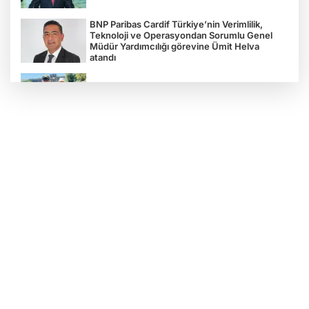
BNP Paribas Cardif Türkiye’nin Verimlilik,
Teknoloji ve Operasyondan Sorumlu Genel
Müdür Yardımcılığı görevine Ümit Helva
atandı
Çocukların bahçede hasat sevinci
Türkiye'nin "Zeytin Atlası" erişime açıldı
Gölcük Saygınlar Kulübü 3 ayda 692 üyeye
ulaştı
Alperen Ocakları Darıca'da yeni dönem...
Adem Akkaş mazbatasını aldı