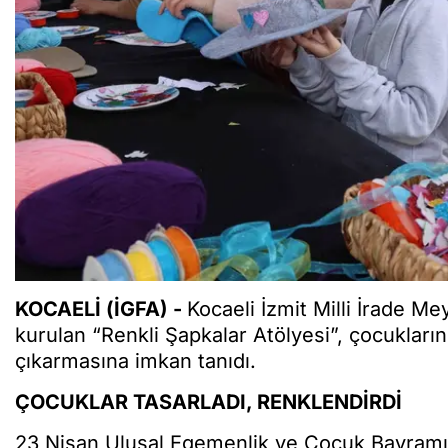
KOCAELİ (İGFA) -
Kocaeli İzmit Milli İrade M
kurulan “Renkli Şapkalar Atölyesi”, çocukların
çıkarmasına imkan tanıdı.
ÇOCUKLAR TASARLADI, RENKLENDİRDİ
23 Nisan Ulusal Egemenlik ve Çocuk Bayramı’na