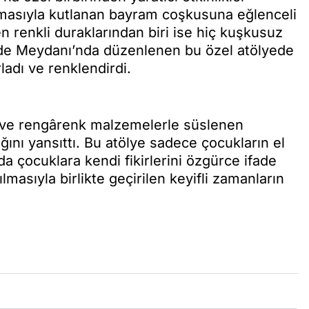
emasıyla kutlanan bayram coşkusuna eğlenceli
en renkli duraklarından biri ise hiç kuşkusuz
İrade Meydanı’nda düzenlenen bu özel atölyede
ladı ve renklendirdi.
ar ve rengârenk malzemelerle süslenen
lığını yansıttı. Bu atölye sadece çocukların el
a çocuklara kendi fikirlerini özgürce ifade
lmasıyla birlikte geçirilen keyifli zamanların