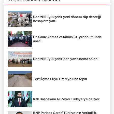
Denizli Büyükşehir yeni dönem tüp desteği
hesaplara yattı
Dr. Sadık Ahmet vefatının 31. yıldönümünde
anıldı
Denizli Büyükşehir'den yaz sinema şöleni
Terfi İçme Suyu Hattı yoluna tepki
Irak Başbakanı Ali Zeydi Türkiye'ye geliyor
BNP Paribas Cardif Türkiye’nin Verimlilik,