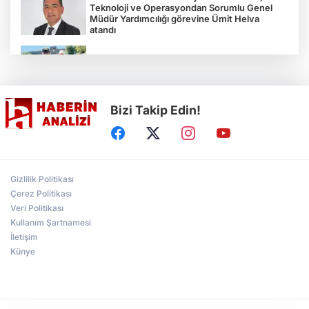
Teknoloji ve Operasyondan Sorumlu Genel
Müdür Yardımcılığı görevine Ümit Helva
atandı
Çocukların bahçede hasat sevinci
Bizi Takip Edin!
Türkiye'nin "Zeytin Atlası" erişime açıldı
Gölcük Saygınlar Kulübü 3 ayda 692 üyeye
Gizlilik Politikası
ulaştı
Çerez Politikası
Veri Politikası
Kullanım Şartnamesi
Alperen Ocakları Darıca'da yeni dönem...
Adem Akkaş mazbatasını aldı
İletişim
Künye