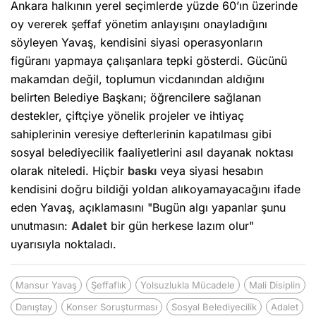
Ankara halkının yerel seçimlerde yüzde 60’ın üzerinde
oy vererek şeffaf yönetim anlayışını onayladığını
söyleyen Yavaş, kendisini siyasi operasyonların
figüranı yapmaya çalışanlara tepki gösterdi. Gücünü
makamdan değil, toplumun vicdanından aldığını
belirten Belediye Başkanı; öğrencilere sağlanan
destekler, çiftçiye yönelik projeler ve ihtiyaç
sahiplerinin veresiye defterlerinin kapatılması gibi
sosyal belediyecilik faaliyetlerini asıl dayanak noktası
olarak niteledi. Hiçbir
baskı
veya siyasi hesabın
kendisini doğru bildiği yoldan alıkoyamayacağını ifade
eden Yavaş, açıklamasını "Bugün algı yapanlar şunu
unutmasın:
Adalet
bir gün herkese lazım olur"
uyarısıyla noktaladı.
Mansur Yavaş
Şeffaflık
Yolsuzlukla Mücadele
Mali Disiplin
Danıştay
Konser Soruşturması
Sosyal Belediyecilik
Adalet