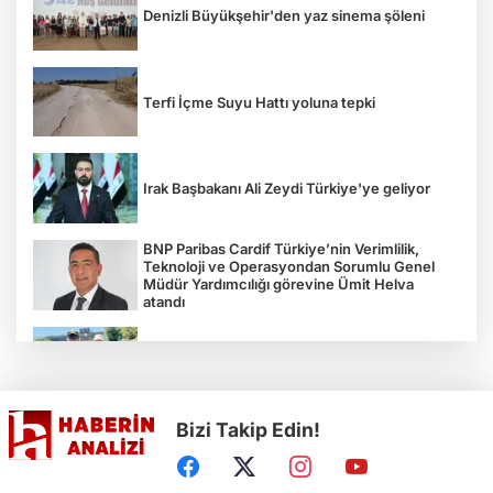
Denizli Büyükşehir'den yaz sinema şöleni
Terfi İçme Suyu Hattı yoluna tepki
Irak Başbakanı Ali Zeydi Türkiye'ye geliyor
BNP Paribas Cardif Türkiye’nin Verimlilik,
Teknoloji ve Operasyondan Sorumlu Genel
Müdür Yardımcılığı görevine Ümit Helva
atandı
Çocukların bahçede hasat sevinci
Bizi Takip Edin!
Türkiye'nin "Zeytin Atlası" erişime açıldı