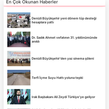
En Çok Okunan Haberler
Denizli Büyükşehir yeni dönem tüp desteği
hesaplara yattı
Dr. Sadık Ahmet vefatının 31. yıldönümünde
anıldı
Denizli Büyükşehir'den yaz sinema şöleni
Terfi İçme Suyu Hattı yoluna tepki
Irak Başbakanı Ali Zeydi Türkiye'ye geliyor