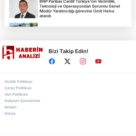
BNP Paribas Cardif Türkiye’nin Verimlilik,
Teknoloji ve Operasyondan Sorumlu Genel
Müdür Yardımcılığı görevine Ümit Helva
atandı
Çocukların bahçede hasat sevinci
Bizi Takip Edin!
Türkiye'nin "Zeytin Atlası" erişime açıldı
Gölcük Saygınlar Kulübü 3 ayda 692 üyeye
Gizlilik Politikası
ulaştı
Çerez Politikası
Veri Politikası
Kullanım Şartnamesi
Alperen Ocakları Darıca'da yeni dönem...
Adem Akkaş mazbatasını aldı
İletişim
Künye