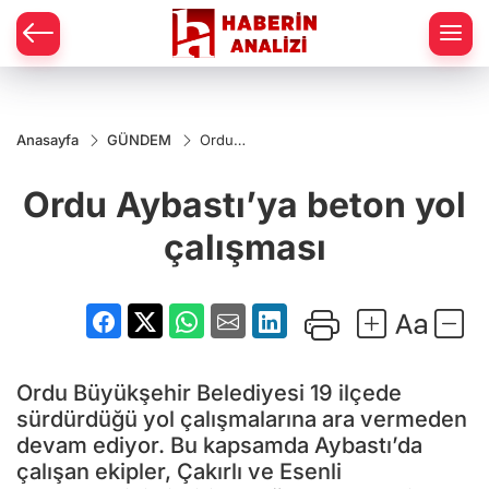
Anasayfa
GÜNDEM
Ordu
Aybastı’ya
beton yol
Ordu Aybastı’ya beton yol
çalışması
çalışması
Ordu Büyükşehir Belediyesi 19 ilçede
sürdürdüğü yol çalışmalarına ara vermeden
devam ediyor. Bu kapsamda Aybastı’da
çalışan ekipler, Çakırlı ve Esenli