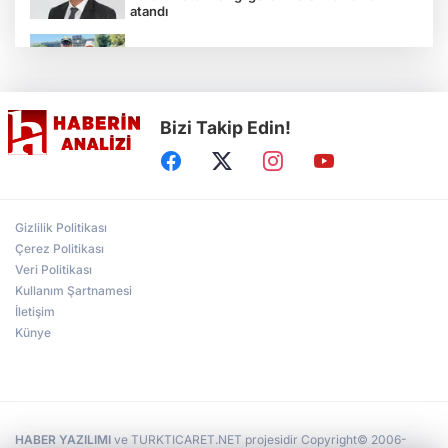
atandı
Çocukların bahçede hasat sevinci
Bizi Takip Edin!
Türkiye'nin "Zeytin Atlası" erişime açıldı
Gölcük Saygınlar Kulübü 3 ayda 692 üyeye
Gizlilik Politikası
ulaştı
Çerez Politikası
Veri Politikası
Kullanım Şartnamesi
Alperen Ocakları Darıca'da yeni dönem...
Adem Akkaş mazbatasını aldı
İletişim
Künye
HABER YAZILIMI
ve TURKTICARET.NET projesidir Copyright© 2006-