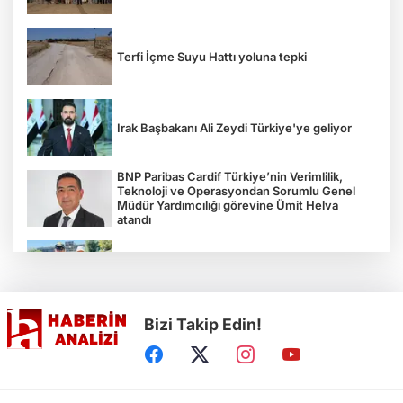
Terfi İçme Suyu Hattı yoluna tepki
Irak Başbakanı Ali Zeydi Türkiye'ye geliyor
BNP Paribas Cardif Türkiye’nin Verimlilik,
Teknoloji ve Operasyondan Sorumlu Genel
Müdür Yardımcılığı görevine Ümit Helva
atandı
Çocukların bahçede hasat sevinci
Bizi Takip Edin!
Türkiye'nin "Zeytin Atlası" erişime açıldı
Gölcük Saygınlar Kulübü 3 ayda 692 üyeye