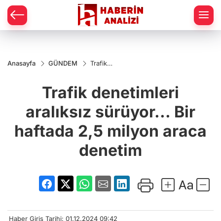
Anasayfa
GÜNDEM
Trafik
denetimleri
aralıksız
Trafik denetimleri
sürüyor...
Bir haftada
2,5 milyon
aralıksız sürüyor... Bir
araca
denetim
haftada 2,5 milyon araca
denetim
Haber Giriş Tarihi: 01.12.2024 09:42