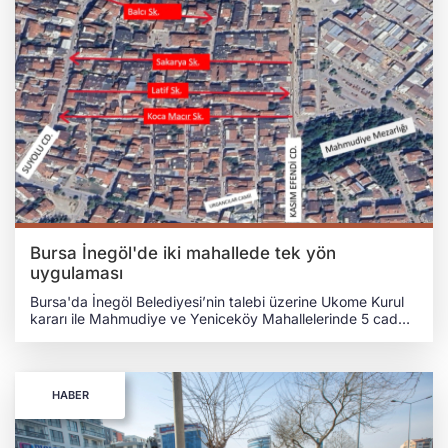
Bursa İnegöl'de iki mahallede tek yön
uygulaması
Bursa'da İnegöl Belediyesi’nin talebi üzerine Ukome Kurul
kararı ile Mahmudiye ve Yeniceköy Mahallelerinde 5 cadde
ve sokakta tek yön uygulamasının başladığını duyurdu.
BURSA (İGFA) - Bursa'nın İnegöl ilçesinde ilçe trafiğinin
düzenlenmesi adına bir dizi uygulamayı hayata geçiren
İnegöl Belediyesi, Bursa Büyükşehir Belediyesi Ulaşım
HABER
Koordinasyon Merkezi Kuruluna Mahmudiye Mahallesi’nde;
Balcı Sokak, Sakarya Sokak ve Koca Macır Sokak,
Yeniceköy Mahallesinde ise Rauf Denktaş Caddesi ile