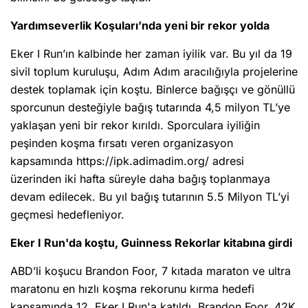
Yardımseverlik Koşuları’nda yeni bir rekor yolda
Eker I Run’ın kalbinde her zaman iyilik var. Bu yıl da 19
sivil toplum kuruluşu, Adım Adım aracılığıyla projelerine
destek toplamak için koştu. Binlerce bağışçı ve gönüllü
sporcunun desteğiyle bağış tutarında 4,5 milyon TL’ye
yaklaşan yeni bir rekor kırıldı. Sporculara iyiliğin
peşinden koşma fırsatı veren organizasyon
kapsamında https://ipk.adimadim.org/ adresi
üzerinden iki hafta süreyle daha bağış toplanmaya
devam edilecek. Bu yıl bağış tutarının 5.5 Milyon TL’yi
geçmesi hedefleniyor.
Eker I Run'da koştu, Guinness Rekorlar kitabına girdi
ABD’li koşucu Brandon Foor, 7 kıtada maraton ve ultra
maratonu en hızlı koşma rekorunu kırma hedefi
kapsamında 12. Eker I Run'a katıldı. Brandon Foor, 42K