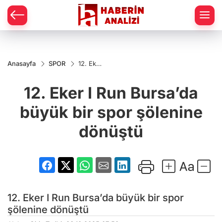
Anasayfa
SPOR
12. Eker
I Run
Bursa’da
12. Eker I Run Bursa’da
büyük
bir spor
şölenine
büyük bir spor şölenine
dönüştü
dönüştü
12. Eker I Run Bursa’da büyük bir spor
şölenine dönüştü