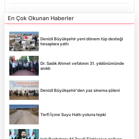
En Çok Okunan Haberler
Denizli Büyükşehir yeni dönem tüp desteği
hesaplara yattı
Dr. Sadık Ahmet vefatının 31. yıldönümünde
anıldı
Denizli Büyükşehir'den yaz sinema şöleni
Terfi İçme Suyu Hattı yoluna tepki
Irak Başbakanı Ali Zeydi Türkiye'ye geliyor