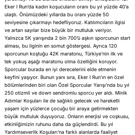
Eker I Run’da kadın koşucuların oranı bu yıl yüzde 40’a
ulaştı. Önümüzdeki yıllarda bu oranı yüzde 50
seviyesine çıkarmayı hedefliyoruz. Katılımcıların ilgisi
ve artan sayılar bize büyük bir mutluluk veriyor.
Yalnızca 5K yarışında 2 bin 700’ü aşkın sporcunun start
alması, bu ilginin en somut göstergesi. Ayrıca 120
sporcunun koştuğu 42K maratonu, Türkiye’nin ilk ve
tek yokuş aşağı maratonu olma özelliğini koruyor.
Sporcular burada en iyi derecelerini elde etmenin
keyfini yaşıyor. Bunun yanı sıra, Eker I Run’ın en özel
bölümlerinden biri olan Özel Sporcular Yarışı’nda bu yıl
250 otizmli ve down sendromlu sporcu yer aldı. Minik
Adımlar Koşuları ile de sağlıklı gelecek ve hareketli
yaşam için yüzlerce çocuğu bir araya getirmekten
büyük mutluluk duyuyoruz. Onların enerjisi ve coşkusu,
etkinliğimizin ruhunu daha da güçlendirdi. Bu yıl
Yardımseverlik Koşuları’na farklı alanlarda faaliyet