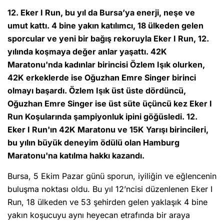
12. Eker I Run, bu yıl da Bursa’ya enerji, neşe ve
umut kattı. 4 bine yakın katılımcı, 18 ülkeden gelen
sporcular ve yeni bir bağış rekoruyla Eker I Run, 12.
yılında koşmaya değer anlar yaşattı. 42K
Maratonu'nda kadınlar birincisi Özlem Işık olurken,
42K erkeklerde ise Oğuzhan Emre Singer birinci
olmayı başardı. Özlem Işık üst üste dördüncü,
Oğuzhan Emre Singer ise üst süte üçüncü kez Eker I
Run Koşularında şampiyonluk ipini göğüsledi. 12.
Eker I Run'ın 42K Maratonu ve 15K Yarışı birincileri,
bu yılın büyük deneyim ödülü olan Hamburg
Maratonu'na katılma hakkı kazandı.
Bursa, 5 Ekim Pazar günü sporun, iyiliğin ve eğlencenin
buluşma noktası oldu. Bu yıl 12’ncisi düzenlenen Eker I
Run, 18 ülkeden ve 53 şehirden gelen yaklaşık 4 bine
yakın koşucuyu aynı heyecan etrafında bir araya