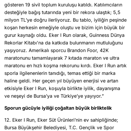
gösteren 19 sivil toplum kuruluşu katıldı. Katılımcıların
desteğiyle bağış tutarında yeni bir rekora ulaştık; 5,5
milyon TL’ye doğru ilerliyoruz. Bu tablo, iyiliğin peşinde
koşan herkesin emeğiyle oluştu ve bizim için büyük bir
gurur kaynağı oldu. Eker I Run olarak, Guinness Dünya
Rekorlar Kitabı'na da katkıda bulunmanın mutluluğunu
yaşıyoruz. Amerikalı sporcu Brandon Foor, 42K
maratonunu tamamlayarak 7 kıtada maraton ve ultra
maratonu en hızlı koşma rekorunu kırdı. Eker I Run artık
sporla ilgilenenlerin tanıdığı, temas ettiği bir marka
haline geldi. Her geçen yıl büyüyen enerjisi ve artan
etkisiyle Eker I Run, koşuyla birlikte iyilik, dayanışma
ve neşeyi de Bursa’ya ve Türkiye’ye yayıyor.”
Sporun gücüyle iyiliği çoğaltan büyük birliktelik
12. Eker I Run, Eker Süt Ürünleri’nin ev sahipliğinde;
Bursa Büyükşehir Belediyesi, T.C. Gençlik ve Spor