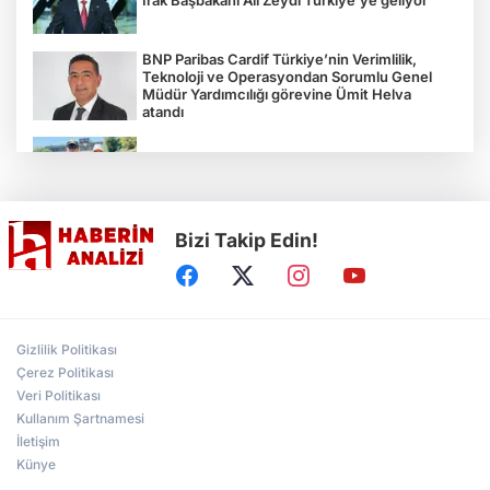
BNP Paribas Cardif Türkiye’nin Verimlilik,
Teknoloji ve Operasyondan Sorumlu Genel
Müdür Yardımcılığı görevine Ümit Helva
atandı
Çocukların bahçede hasat sevinci
Bizi Takip Edin!
Türkiye'nin "Zeytin Atlası" erişime açıldı
Gölcük Saygınlar Kulübü 3 ayda 692 üyeye
Gizlilik Politikası
ulaştı
Çerez Politikası
Veri Politikası
Kullanım Şartnamesi
Alperen Ocakları Darıca'da yeni dönem...
Adem Akkaş mazbatasını aldı
İletişim
Künye