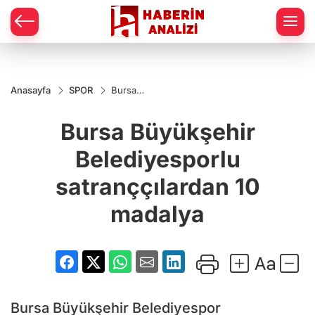
Anasayfa
SPOR
Bursa
Büyükşehir
Belediyesporlu
Bursa Büyükşehir
satranççılardan
10 madalya
Belediyesporlu
satranççılardan 10
madalya
Bursa Büyükşehir Belediyespor