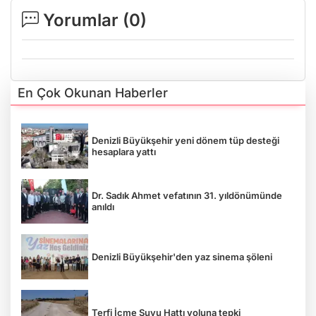
Yorumlar (
0
)
En Çok Okunan Haberler
Denizli Büyükşehir yeni dönem tüp desteği
hesaplara yattı
Dr. Sadık Ahmet vefatının 31. yıldönümünde
anıldı
Denizli Büyükşehir'den yaz sinema şöleni
Terfi İçme Suyu Hattı yoluna tepki