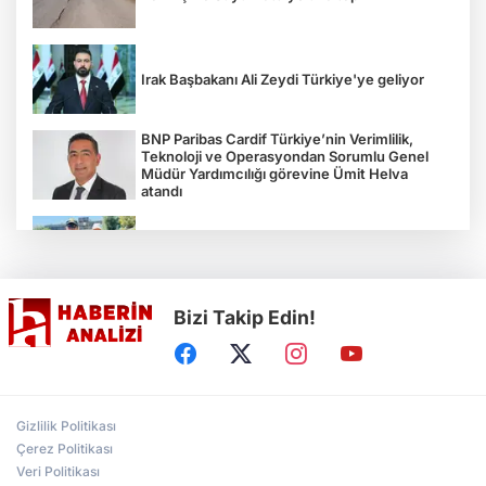
Irak Başbakanı Ali Zeydi Türkiye'ye geliyor
BNP Paribas Cardif Türkiye’nin Verimlilik,
Teknoloji ve Operasyondan Sorumlu Genel
Müdür Yardımcılığı görevine Ümit Helva
atandı
Çocukların bahçede hasat sevinci
Bizi Takip Edin!
Türkiye'nin "Zeytin Atlası" erişime açıldı
Gölcük Saygınlar Kulübü 3 ayda 692 üyeye
Gizlilik Politikası
ulaştı
Çerez Politikası
Veri Politikası