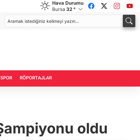
Hava Durumu
Bursa
32 °
CHF
CAD
58,7824
%-0,24
33,9639
%0,06
SPOR
RÖPORTAJLAR
 Şampiyonu oldu