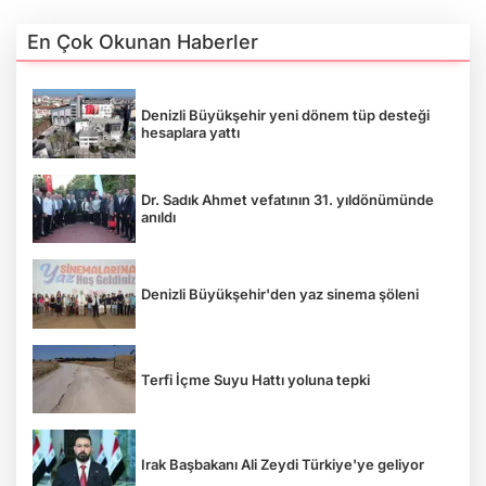
En Çok Okunan Haberler
Denizli Büyükşehir yeni dönem tüp desteği
hesaplara yattı
Dr. Sadık Ahmet vefatının 31. yıldönümünde
anıldı
Denizli Büyükşehir'den yaz sinema şöleni
Terfi İçme Suyu Hattı yoluna tepki
Irak Başbakanı Ali Zeydi Türkiye'ye geliyor