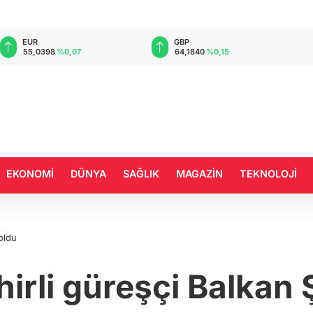
EUR
GBP
55,0398
%0,07
64,1840
%0,15
EKONOMİ
DÜNYA
SAĞLIK
MAGAZİN
TEKNOLOJİ
oldu
irli güreşçi Balkan