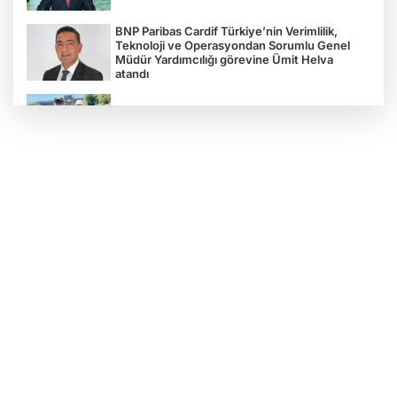
BNP Paribas Cardif Türkiye’nin Verimlilik,
Teknoloji ve Operasyondan Sorumlu Genel
Müdür Yardımcılığı görevine Ümit Helva
atandı
Çocukların bahçede hasat sevinci
Türkiye'nin "Zeytin Atlası" erişime açıldı
Gölcük Saygınlar Kulübü 3 ayda 692 üyeye
ulaştı
Alperen Ocakları Darıca'da yeni dönem...
Adem Akkaş mazbatasını aldı