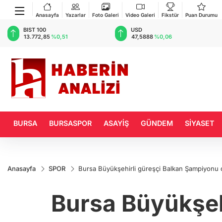
Anasayfa
Yazarlar
Foto Galeri
Video Galeri
Fikstür
Puan Durumu
BIST 100
USD
13.772,85
%0,51
47,5888
%0,06
BURSA
BURSASPOR
ASAYİŞ
GÜNDEM
SİYASET
Anasayfa
SPOR
Bursa Büyükşehirli güreşçi Balkan Şampiyonu 
Bursa Büyükşeh