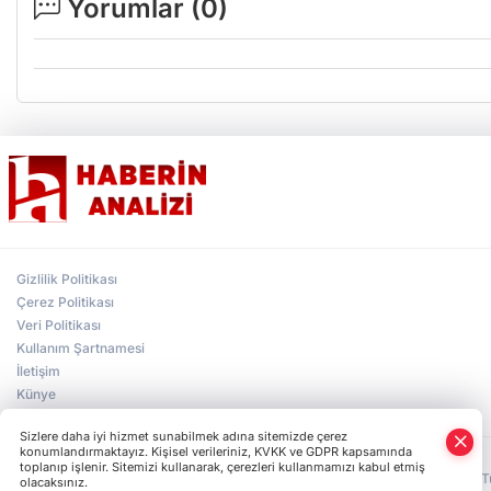
Yorumlar (
0
)
Gizlilik Politikası
Çerez Politikası
Veri Politikası
Kullanım Şartnamesi
İletişim
Künye
×
Whatsapp
Sizlere daha iyi hizmet sunabilmek adına sitemizde çerez
konumlandırmaktayız. Kişisel verileriniz, KVKK ve GDPR kapsamında
toplanıp işlenir. Sitemizi kullanarak, çerezleri kullanmamızı kabul etmiş
HABER YAZILIMI
ve TURKTICARET.NET projesidir Copyright© 2006-2026 Tüm 
olacaksınız.