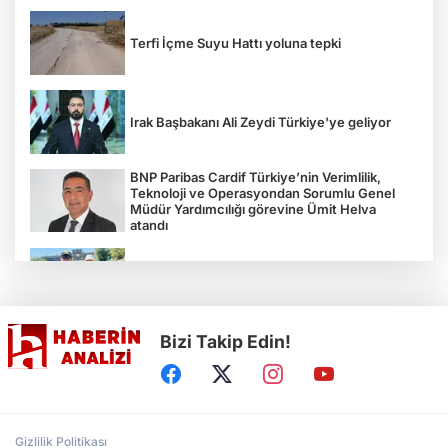
Terfi İçme Suyu Hattı yoluna tepki
Irak Başbakanı Ali Zeydi Türkiye'ye geliyor
BNP Paribas Cardif Türkiye’nin Verimlilik,
Teknoloji ve Operasyondan Sorumlu Genel
Müdür Yardımcılığı görevine Ümit Helva
atandı
Çocukların bahçede hasat sevinci
Bizi Takip Edin!
Türkiye'nin "Zeytin Atlası" erişime açıldı
Gölcük Saygınlar Kulübü 3 ayda 692 üyeye
Gizlilik Politikası
ulaştı