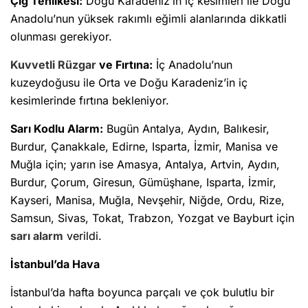
Çığ Tehlikesi:
Doğu Karadeniz’in iç kesimleri ile Doğu
Anadolu’nun yüksek rakımlı eğimli alanlarında dikkatli
olunması gerekiyor.
Kuvvetli Rüzgar
ve Fırtına:
İç Anadolu’nun
kuzeydoğusu ile Orta ve Doğu Karadeniz’in iç
kesimlerinde fırtına bekleniyor.
Sarı Kodlu Alarm:
Bugün Antalya, Aydın, Balıkesir,
Burdur, Çanakkale, Edirne, Isparta, İzmir, Manisa ve
Muğla için; yarın ise Amasya, Antalya, Artvin, Aydın,
Burdur, Çorum, Giresun, Gümüşhane, Isparta, İzmir,
Kayseri, Manisa, Muğla, Nevşehir, Niğde, Ordu, Rize,
Samsun, Sivas, Tokat, Trabzon, Yozgat ve Bayburt için
sarı alarm
verildi.
İstanbul’da Hava
İstanbul’da hafta boyunca parçalı ve çok bulutlu bir