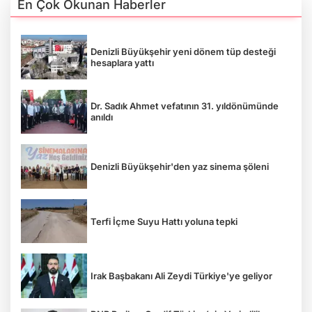
En Çok Okunan Haberler
Denizli Büyükşehir yeni dönem tüp desteği
hesaplara yattı
Dr. Sadık Ahmet vefatının 31. yıldönümünde
anıldı
Denizli Büyükşehir'den yaz sinema şöleni
Terfi İçme Suyu Hattı yoluna tepki
Irak Başbakanı Ali Zeydi Türkiye'ye geliyor