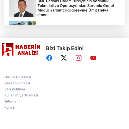
BNP Paribas Cardif Türkiye’nin Verimlilik,
Teknoloji ve Operasyondan Sorumlu Genel
Müdür Yardımcılığı görevine Ümit Helva
atandı
Çocukların bahçede hasat sevinci
Bizi Takip Edin!
Türkiye'nin "Zeytin Atlası" erişime açıldı
Gölcük Saygınlar Kulübü 3 ayda 692 üyeye
Gizlilik Politikası
ulaştı
Çerez Politikası
Veri Politikası
Kullanım Şartnamesi
Alperen Ocakları Darıca'da yeni dönem...
Adem Akkaş mazbatasını aldı
İletişim
Künye