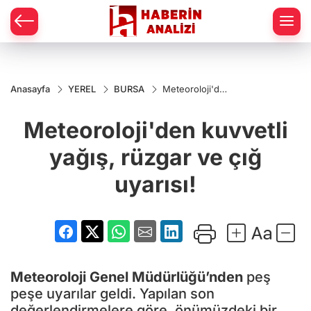
Anasayfa
YEREL
BURSA
Meteoroloji'den
kuvvetli yağış,
rüzgar ve çığ
Meteoroloji'den kuvvetli
uyarısı!
yağış, rüzgar ve çığ
uyarısı!
Meteoroloji Genel Müdürlüğü’nden
peş
peşe uyarılar geldi. Yapılan son
değerlendirmelere göre, önümüzdeki bir