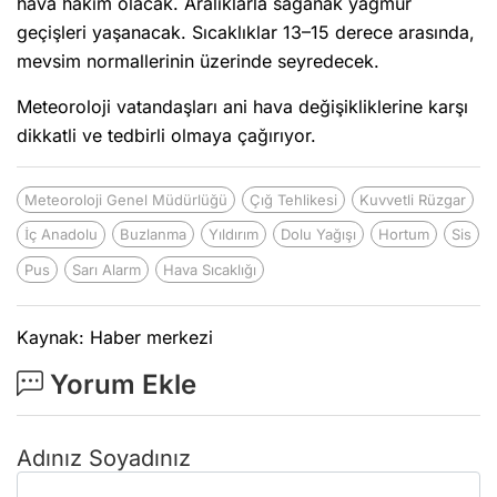
hava hakim olacak. Aralıklarla sağanak yağmur
geçişleri yaşanacak. Sıcaklıklar 13–15 derece arasında,
mevsim normallerinin üzerinde seyredecek.
Meteoroloji vatandaşları ani hava değişikliklerine karşı
dikkatli ve tedbirli olmaya çağırıyor.
Meteoroloji Genel Müdürlüğü
Çığ Tehlikesi
Kuvvetli Rüzgar
İç Anadolu
Buzlanma
Yıldırım
Dolu Yağışı
Hortum
Sis
Pus
Sarı Alarm
Hava Sıcaklığı
Kaynak: Haber merkezi
Yorum Ekle
Adınız Soyadınız