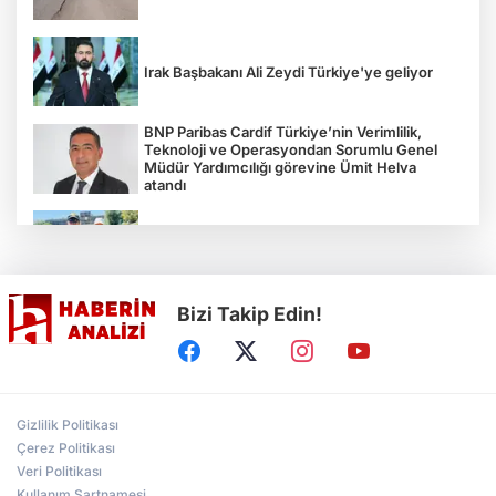
Irak Başbakanı Ali Zeydi Türkiye'ye geliyor
BNP Paribas Cardif Türkiye’nin Verimlilik,
Teknoloji ve Operasyondan Sorumlu Genel
Müdür Yardımcılığı görevine Ümit Helva
atandı
Çocukların bahçede hasat sevinci
Bizi Takip Edin!
Türkiye'nin "Zeytin Atlası" erişime açıldı
Gölcük Saygınlar Kulübü 3 ayda 692 üyeye
Gizlilik Politikası
ulaştı
Çerez Politikası
Veri Politikası
Kullanım Şartnamesi