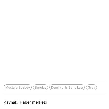
Mustafa Bozbey
Burulaş
Demiryol Iş Sendikası
Grev
Kaynak: Haber merkezi