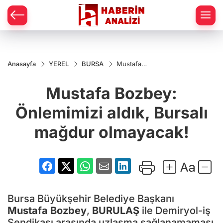
Anasayfa
YEREL
BURSA
Mustafa
Bozbey:
Önlemimizi
Mustafa Bozbey:
aldık,
Bursalı
mağdur
Önlemimizi aldık, Bursalı
olmayacak!
mağdur olmayacak!
Bursa Büyükşehir Belediye Başkanı
Mustafa Bozbey
,
BURULAŞ
ile Demiryol-iş
Sendikası arasında uzlaşma sağlanamaması