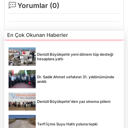
Yorumlar (
0
)
En Çok Okunan Haberler
Denizli Büyükşehir yeni dönem tüp desteği
hesaplara yattı
Dr. Sadık Ahmet vefatının 31. yıldönümünde
anıldı
Denizli Büyükşehir'den yaz sinema şöleni
Terfi İçme Suyu Hattı yoluna tepki