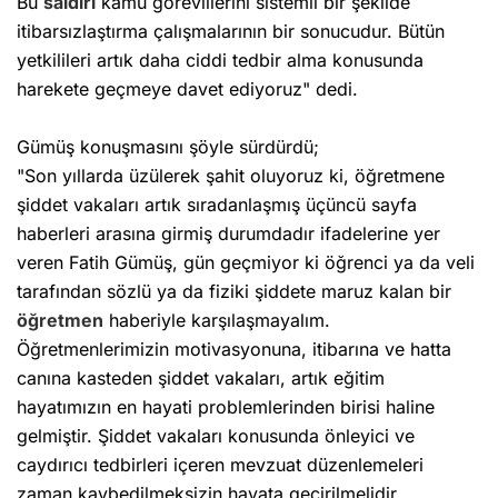
Bu
saldırı
kamu görevlilerini sistemli bir şekilde
itibarsızlaştırma çalışmalarının bir sonucudur. Bütün
yetkilileri artık daha ciddi tedbir alma konusunda
harekete geçmeye davet ediyoruz" dedi.
Gümüş konuşmasını şöyle sürdürdü;
"Son yıllarda üzülerek şahit oluyoruz ki, öğretmene
şiddet vakaları artık sıradanlaşmış üçüncü sayfa
haberleri arasına girmiş durumdadır ifadelerine yer
veren Fatih Gümüş, gün geçmiyor ki öğrenci ya da veli
tarafından sözlü ya da fiziki şiddete maruz kalan bir
öğretmen
haberiyle karşılaşmayalım.
Öğretmenlerimizin motivasyonuna, itibarına ve hatta
canına kasteden şiddet vakaları, artık eğitim
hayatımızın en hayati problemlerinden birisi haline
gelmiştir. Şiddet vakaları konusunda önleyici ve
caydırıcı tedbirleri içeren mevzuat düzenlemeleri
zaman kaybedilmeksizin hayata geçirilmelidir.