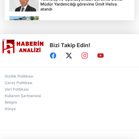
Müdür Yardımcılığı görevine Ümit Helva
atandı
Çocukların bahçede hasat sevinci
Bizi Takip Edin!
Türkiye'nin "Zeytin Atlası" erişime açıldı
Gölcük Saygınlar Kulübü 3 ayda 692 üyeye
Gizlilik Politikası
ulaştı
Çerez Politikası
Veri Politikası
Kullanım Şartnamesi
Alperen Ocakları Darıca'da yeni dönem...
Adem Akkaş mazbatasını aldı
İletişim
Künye