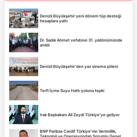
Denizli Büyükşehir yeni dönem tüp desteği
hesaplara yattı
Dr. Sadık Ahmet vefatının 31. yıldönümünde
anıldı
Denizli Büyükşehir'den yaz sinema şöleni
Terfi İçme Suyu Hattı yoluna tepki
Irak Başbakanı Ali Zeydi Türkiye'ye geliyor
BNP Paribas Cardif Türkiye’nin Verimlilik,
Teknoloji ve Operasyondan Sorumlu Genel