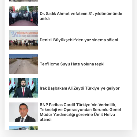
Dr. Sadık Ahmet vefatının 31. yıldönümünde
anıldı
Denizli Büyükşehir'den yaz sinema şöleni
Terfi İçme Suyu Hattı yoluna tepki
Irak Başbakanı Ali Zeydi Türkiye'ye geliyor
BNP Paribas Cardif Türkiye’nin Verimlilik,
Teknoloji ve Operasyondan Sorumlu Genel
Müdür Yardımcılığı görevine Ümit Helva
atandı
Çocukların bahçede hasat sevinci