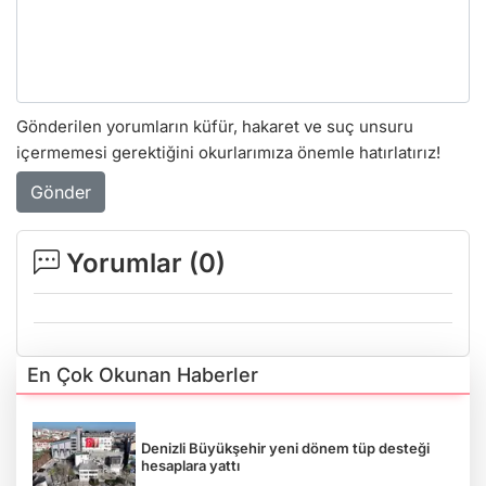
Gönderilen yorumların küfür, hakaret ve suç unsuru
içermemesi gerektiğini okurlarımıza önemle hatırlatırız!
Gönder
Yorumlar (
0
)
En Çok Okunan Haberler
Denizli Büyükşehir yeni dönem tüp desteği
hesaplara yattı