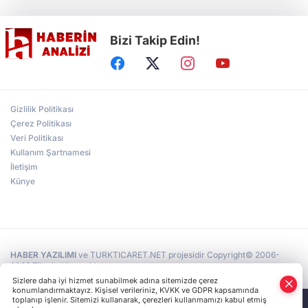
Bizi Takip Edin!
Türkiye'nin "Zeytin Atlası" erişime açıldı
Gölcük Saygınlar Kulübü 3 ayda 692 üyeye
Gizlilik Politikası
ulaştı
Çerez Politikası
Veri Politikası
Kullanım Şartnamesi
Alperen Ocakları Darıca'da yeni dönem...
Adem Akkaş mazbatasını aldı
İletişim
Künye
HABER YAZILIMI
ve TURKTICARET.NET projesidir Copyright© 2006-
2026 Tüm hakları saklıdır.
Sizlere daha iyi hizmet sunabilmek adına sitemizde çerez
konumlandırmaktayız. Kişisel verileriniz, KVKK ve GDPR kapsamında
toplanıp işlenir. Sitemizi kullanarak, çerezleri kullanmamızı kabul etmiş