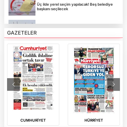
Üç ilde yerel seçim yapılacak! Beş belediye
başkanı seçilecek
İran savaşına Yemen de dahil oldu! İsrail'e
füze fırlattılar
GAZETELER
IBAN'a transferde yeni şart: Doğrulamayana
izin yok
Motorine büyük zam! Akaryakıt fiyatlarında
tabela değişti
Bugün Bursa'da hava nasıl olacak? (28 Mart
Cumartesi)
CUMHURİYET
HÜRRİYET