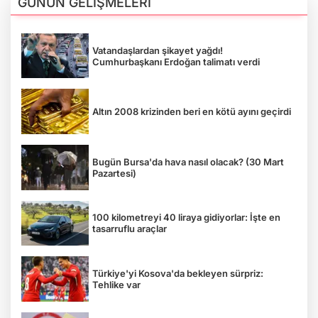
GÜNÜN GELİŞMELERİ
Vatandaşlardan şikayet yağdı!
Cumhurbaşkanı Erdoğan talimatı verdi
Altın 2008 krizinden beri en kötü ayını geçirdi
Bugün Bursa'da hava nasıl olacak? (30 Mart
Pazartesi)
100 kilometreyi 40 liraya gidiyorlar: İşte en
tasarruflu araçlar
Türkiye'yi Kosova'da bekleyen sürpriz:
Tehlike var