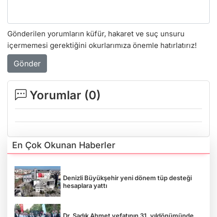
Gönderilen yorumların küfür, hakaret ve suç unsuru
içermemesi gerektiğini okurlarımıza önemle hatırlatırız!
Gönder
Yorumlar (
0
)
En Çok Okunan Haberler
Denizli Büyükşehir yeni dönem tüp desteği
hesaplara yattı
Dr. Sadık Ahmet vefatının 31. yıldönümünde