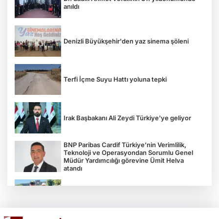
anıldı
Denizli Büyükşehir'den yaz sinema şöleni
Terfi İçme Suyu Hattı yoluna tepki
Irak Başbakanı Ali Zeydi Türkiye'ye geliyor
BNP Paribas Cardif Türkiye’nin Verimlilik,
Teknoloji ve Operasyondan Sorumlu Genel
Müdür Yardımcılığı görevine Ümit Helva
atandı
Çocukların bahçede hasat sevinci