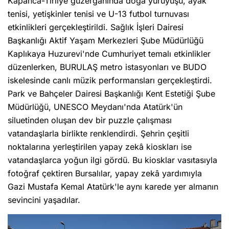
Kapanca-Tirilye güzergahında doğa yürüyüşü, ayak
tenisi, yetişkinler tenisi ve U-13 futbol turnuvası
etkinlikleri gerçekleştirildi. Sağlık İşleri Dairesi
Başkanlığı Aktif Yaşam Merkezleri Şube Müdürlüğü
Kaplıkaya Huzurevi'nde Cumhuriyet temalı etkinlikler
düzenlerken, BURULAŞ metro istasyonları ve BUDO
iskelesinde canlı müzik performansları gerçekleştirdi.
Park ve Bahçeler Dairesi Başkanlığı Kent Estetiği Şube
Müdürlüğü, UNESCO Meydanı'nda Atatürk'ün
siluetinden oluşan dev bir puzzle çalışması
vatandaşlarla birlikte renklendirdi. Şehrin çeşitli
noktalarına yerleştirilen yapay zekâ kioskları ise
vatandaşlarca yoğun ilgi gördü. Bu kiosklar vasıtasıyla
fotoğraf çektiren Bursalılar, yapay zekâ yardımıyla
Gazi Mustafa Kemal Atatürk'le aynı karede yer almanın
sevincini yaşadılar.