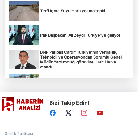
Terfi İçme Suyu Hattı yoluna tepki
Irak Başbakanı Ali Zeydi Türkiye'ye geliyor
BNP Paribas Cardif Türkiye’nin Verimlilik,
Teknoloji ve Operasyondan Sorumlu Genel
Müdür Yardımcılığı görevine Ümit Helva
atandı
Çocukların bahçede hasat sevinci
Bizi Takip Edin!
Türkiye'nin "Zeytin Atlası" erişime açıldı
Gölcük Saygınlar Kulübü 3 ayda 692 üyeye
Gizlilik Politikası
ulaştı