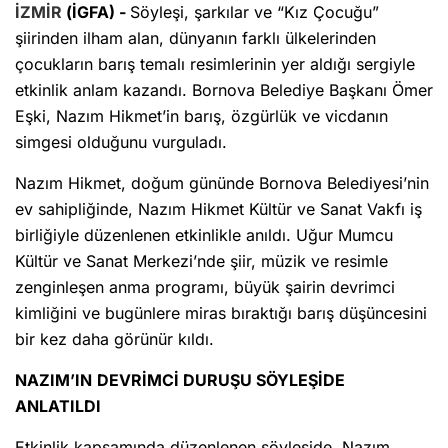
İZMİR
(İGFA) -
Söyleşi, şarkılar ve “Kız Çocuğu”
şiirinden ilham alan, dünyanın farklı ülkelerinden
çocukların barış temalı resimlerinin yer aldığı sergiyle
etkinlik anlam kazandı. Bornova Belediye Başkanı Ömer
Eşki, Nazım Hikmet’in barış, özgürlük ve vicdanın
simgesi olduğunu vurguladı.
Nazım Hikmet, doğum gününde Bornova Belediyesi’nin
ev sahipliğinde, Nazım Hikmet Kültür ve Sanat Vakfı iş
birliğiyle düzenlenen etkinlikle anıldı. Uğur Mumcu
Kültür ve Sanat Merkezi’nde şiir, müzik ve resimle
zenginleşen anma programı, büyük şairin devrimci
kimliğini ve bugünlere miras bıraktığı barış düşüncesini
bir kez daha görünür kıldı.
NAZIM’IN
DEVRİMCİ DURUŞU SÖYLEŞİDE
ANLATILDI
Etkinlik kapsamında düzenlenen söyleşide, Nazım