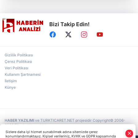
Çocukların bahçede hasat sevinci
Bizi Takip Edin!
Türkiye'nin "Zeytin Atlası" erişime açıldı
Gölcük Saygınlar Kulübü 3 ayda 692 üyeye
Gizlilik Politikası
ulaştı
Çerez Politikası
Veri Politikası
Kullanım Şartnamesi
Alperen Ocakları Darıca'da yeni dönem...
Adem Akkaş mazbatasını aldı
İletişim
Künye
HABER YAZILIMI
ve TURKTICARET.NET projesidir Copyright© 2006-
2026 Tüm hakları saklıdır.
Sizlere daha iyi hizmet sunabilmek adına sitemizde çerez
konumlandırmaktayız. Kişisel verileriniz, KVKK ve GDPR kapsamında