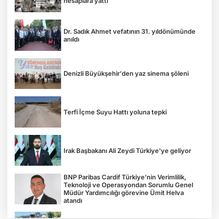
hesaplara yattı
Dr. Sadık Ahmet vefatının 31. yıldönümünde
anıldı
Denizli Büyükşehir'den yaz sinema şöleni
Terfi İçme Suyu Hattı yoluna tepki
Irak Başbakanı Ali Zeydi Türkiye'ye geliyor
BNP Paribas Cardif Türkiye’nin Verimlilik,
Teknoloji ve Operasyondan Sorumlu Genel
Müdür Yardımcılığı görevine Ümit Helva
atandı