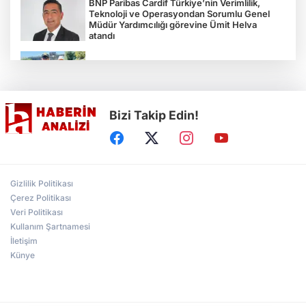
BNP Paribas Cardif Türkiye’nin Verimlilik,
Teknoloji ve Operasyondan Sorumlu Genel
Müdür Yardımcılığı görevine Ümit Helva
atandı
Çocukların bahçede hasat sevinci
Bizi Takip Edin!
Türkiye'nin "Zeytin Atlası" erişime açıldı
Gölcük Saygınlar Kulübü 3 ayda 692 üyeye
Gizlilik Politikası
ulaştı
Çerez Politikası
Veri Politikası
Kullanım Şartnamesi
Alperen Ocakları Darıca'da yeni dönem...
Adem Akkaş mazbatasını aldı
İletişim
Künye