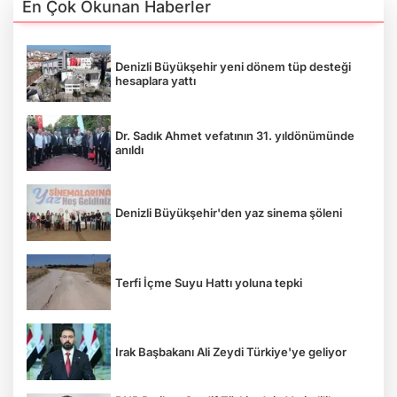
En Çok Okunan Haberler
Denizli Büyükşehir yeni dönem tüp desteği
hesaplara yattı
Dr. Sadık Ahmet vefatının 31. yıldönümünde
anıldı
Denizli Büyükşehir'den yaz sinema şöleni
Terfi İçme Suyu Hattı yoluna tepki
Irak Başbakanı Ali Zeydi Türkiye'ye geliyor