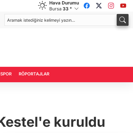
Hava Durumu
Bursa
33 °
CHF
CAD
58,9984
%0,13
33,9703
%0,09
SPOR
RÖPORTAJLAR
Kestel'e kuruldu