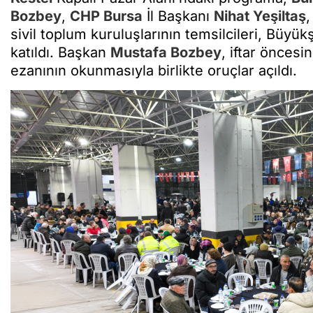
Bozbey
,
CHP
Bursa
İl Başkanı
Nihat Yeşiltaş
,
sivil toplum kuruluşlarının temsilcileri, Büyük
katıldı. Başkan
Mustafa Bozbey
, iftar önces
ezanının okunmasıyla birlikte oruçlar açıldı.