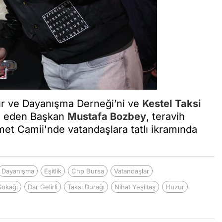
r ve Dayanışma Derneği’ni ve
Kestel
Taksi
et eden Başkan
Mustafa Bozbey
, teravih
t Camii'nde vatandaşlara tatlı ikramında
Dayanışma
Eşitlik
Chp Bursa
Vatandaşlar
Sokağı
Dar Gelirli
Taksi Durağı
Nihat Yeşiltaş
Huzur