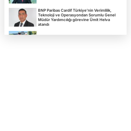
BNP Paribas Cardif Türkiye’nin Verimlilik,
Teknoloji ve Operasyondan Sorumlu Genel
Müdür Yardımcılığı görevine Ümit Helva
atandı
Çocukların bahçede hasat sevinci
Türkiye'nin "Zeytin Atlası" erişime açıldı
Gölcük Saygınlar Kulübü 3 ayda 692 üyeye
ulaştı
Alperen Ocakları Darıca'da yeni dönem...
Adem Akkaş mazbatasını aldı