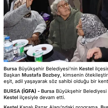
Bursa
Büyükşehir Belediyesi’nin
Kestel
ilçesi
Başkan
Mustafa Bozbey
, kimsenin ötekileşti
eşit, adil yaşayarak söz sahibi olduğu bir kent 
BURSA
(İGFA) -
Bursa
Büyükşehir Belediyesi 1
Kestel
ilçesiyle devam etti.
Kestel
Kapalı Pazar Alanı’ndaki programa,
Bu