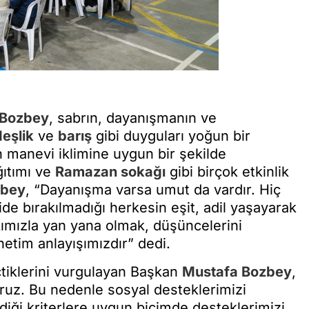
 Bozbey
, sabrın, dayanışmanın ve
eşlik
ve
barış
gibi duyguları yoğun bir
n manevi iklimine uygun bir şekilde
ğıtımı ve
Ramazan sokağı
gibi birçok etkinlik
zbey
, “Dayanışma varsa umut da vardır. Hiç
ide bırakılmadığı herkesin eşit, adil yaşayarak
kımızla yan yana olmak, düşüncelerini
netim anlayışımızdır” dedi.
çtiklerini vurgulayan Başkan
Mustafa Bozbey
,
iyoruz. Bu nedenle sosyal desteklerimizi
lediği kriterlere uygun biçimde desteklerimizi