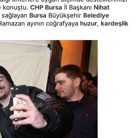
ye konuştu.
CHP
Bursa
İl Başkanı
Nihat
ni sağlayan
Bursa
Büyükşehir
Belediye
Ramazan ayının coğrafyaya
huzur
,
kardeşlik