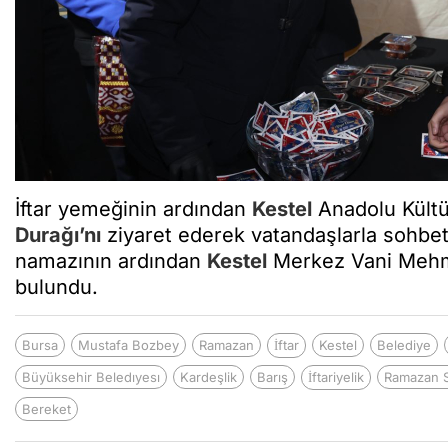
İftar yemeğinin ardından
Kestel
Anadolu Kültü
Durağı’nı
ziyaret ederek vatandaşlarla sohb
namazının ardından
Kestel
Merkez Vani Mehme
bulundu.
Bursa
Mustafa Bozbey
Ramazan
İftar
Kestel
Belediye
Büyüksehir Beledıyesı
Kardeşlik
Barış
İftariyelik
Ramazan 
Bereket