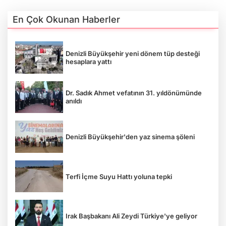
En Çok Okunan Haberler
Denizli Büyükşehir yeni dönem tüp desteği
hesaplara yattı
Dr. Sadık Ahmet vefatının 31. yıldönümünde
anıldı
Denizli Büyükşehir'den yaz sinema şöleni
Terfi İçme Suyu Hattı yoluna tepki
Irak Başbakanı Ali Zeydi Türkiye'ye geliyor