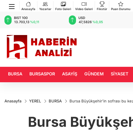
Anasayfa
Yazarlar
Foto Galeri
Video Galeri
Fikstür
Puan Durumu
BIST 100
USD
13.703,13
%0,11
47,5826
%0,05
BURSA
BURSASPOR
ASAYİŞ
GÜNDEM
SİYASET
Anasayfa
YEREL
BURSA
Bursa Büyükşehir'in sofrası bu ke
Bursa Büyükşehi