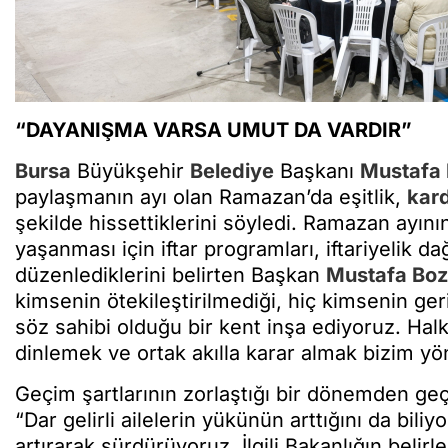
“DAYANIŞMA VARSA UMUT DA VARDIR”
Bursa
Büyükşehir
Belediye
Başkanı
Mustafa
paylaşmanın ayı olan Ramazan’da eşitlik,
kard
şekilde hissettiklerini söyledi. Ramazan ayını
yaşanması için iftar programları, iftariyelik da
düzenlediklerini belirten Başkan
Mustafa Bo
kimsenin ötekileştirilmediği, hiç kimsenin ger
söz sahibi olduğu bir kent inşa ediyoruz. Hal
dinlemek ve ortak akılla karar almak bizim yö
Geçim şartlarının zorlaştığı bir dönemden ge
“Dar gelirli ailelerin yükünün arttığını da bil
artırarak sürdürüyoruz. İlgili Bakanlığın belir