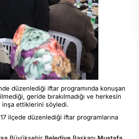
nde düzenlediği iftar programında konuşan
rilmediği, geride bırakılmadığı ve herkesin
inşa ettiklerini söyledi.
7 ilçede düzenlediği iftar programlarına
rsa
Büyükşehir
Belediye
Başkanı
Mustafa