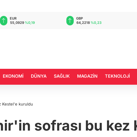
EUR
GBP
55,0929
%0,19
64,2218
%0,23
EKONOMİ
DÜNYA
SAĞLIK
MAGAZİN
TEKNOLOJİ
z Kestel'e kuruldu
r'in sofrası bu kez 