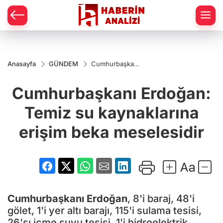
Anasayfa
GÜNDEM
Cumhurbaşkanı
Erdoğan: Temiz
su kaynaklarına
Cumhurbaşkanı Erdoğan:
erişim beka
meselesidir
Temiz su kaynaklarına
erişim beka meselesidir
Cumhurbaşkanı Erdoğan
, 8'i baraj, 48'i
gölet, 1'i yer altı barajı, 115'i sulama tesisi,
26'sı içme suyu tesisi, 1'i hidroelektrik