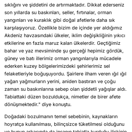
sıklığını ve şiddetini de artırmaktadır. Dikkat ederseniz
son yıllarda su baskınları, seller, fırtınalar, orman
yangınları ve kuraklık gibi doğal afetlerle daha sık
karşılaşıyoruz. Özellikle bizim de içinde yer aldığımız
Akdeniz havzasındaki ülkeler, iklim değişikliğinin yıkıcı
etkilerine en fazla maruz kalan ülkelerdir. Geçtiğimiz
bahar ve yaz mevsiminde şu gerçeği hepimiz gördük,
güney ve batı illerimiz orman yangınlarıyla mücadele
ederken kuzey bölgelerimizdeki şehirlerimiz sel
felaketleriyle boğuşuyordu. Şairlere ilham veren ığıl ığıl
yağan yağmurların yerini, aniden bastıran ve çoğu
zaman su baskınlarına sebep olan şiddetli yağışlar aldı.
Tabiattaki düzen bozuldukça, nimetler de birer afete
dönüşmektedir." diye konuştu.
Doğadaki bozulmanın temel sebebinin, kaynakların
hoyratça kullanılması, bilinçsizce tüketilmesi olduğunu
ve bunun arkasında da insanın tabiatla kurduğu ilişkinin