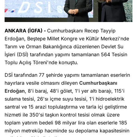
ANKARA (İGFA) -
Cumhurbaşkanı Recep Tayyip
Erdoğan, Beştepe Millet Kongre ve Kültür Merkezi'nde
Tarım ve Orman Bakanlığınca düzenlenen Devlet Su
İşleri (DSİ) tarafından yapımı tamamlanan 564 Tesisin
Toplu Açılış Töreni'nde konuştu.
DSİ tarafından 77 şehirde yapımı tamamlanan eserlerin
hayırlara vesile olmasını dileyen
Cumhurbaşkanı
Erdoğan
, 8'i baraj, 48'i gölet, 1'i yer altı barajı, 115'i
sulama tesisi, 26'sı içme suyu tesisi, 1'i hidroelektrik
santral ve 15 arazi toplulaştırma ve tarla içi geliştirme
hizmeti ile 350'si taşkın kontrol tesisi olmak üzere
toplam yatırım bedeli 98 milyar lira olan eserlerle 185
milyon metreküp hacminde su depolama kapasitesinin