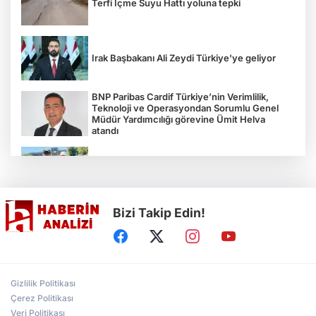
Terfi İçme Suyu Hattı yoluna tepki
Irak Başbakanı Ali Zeydi Türkiye'ye geliyor
BNP Paribas Cardif Türkiye’nin Verimlilik,
Teknoloji ve Operasyondan Sorumlu Genel
Müdür Yardımcılığı görevine Ümit Helva
atandı
Çocukların bahçede hasat sevinci
Bizi Takip Edin!
Türkiye'nin "Zeytin Atlası" erişime açıldı
Gölcük Saygınlar Kulübü 3 ayda 692 üyeye
Gizlilik Politikası
ulaştı
Çerez Politikası
Veri Politikası