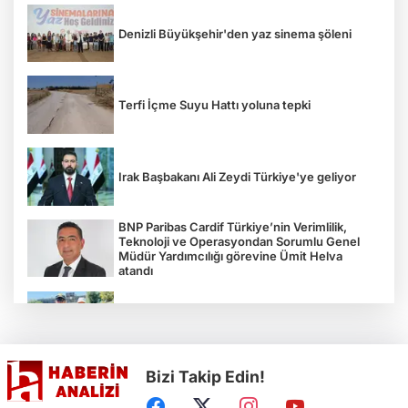
Denizli Büyükşehir'den yaz sinema şöleni
Terfi İçme Suyu Hattı yoluna tepki
Irak Başbakanı Ali Zeydi Türkiye'ye geliyor
BNP Paribas Cardif Türkiye’nin Verimlilik,
Teknoloji ve Operasyondan Sorumlu Genel
Müdür Yardımcılığı görevine Ümit Helva
atandı
Çocukların bahçede hasat sevinci
Bizi Takip Edin!
Türkiye'nin "Zeytin Atlası" erişime açıldı