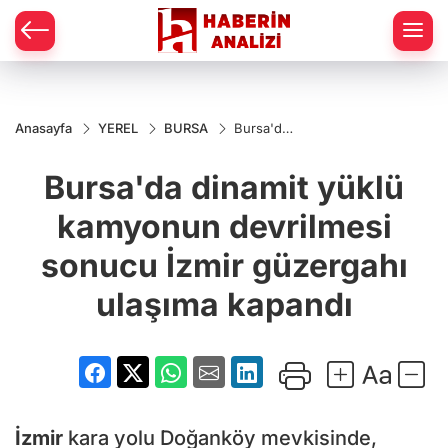
Anasayfa
YEREL
BURSA
Bursa'da
dinamit
yüklü
Bursa'da dinamit yüklü
kamyonun
devrilmesi
sonucu
kamyonun devrilmesi
İzmir
güzergahı
sonucu İzmir güzergahı
ulaşıma
kapandı
ulaşıma kapandı
İzmir
kara yolu Doğanköy mevkisinde,